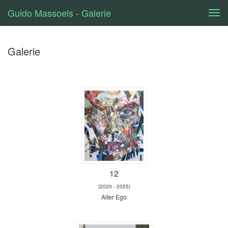
Guido Massoels - Galerie
Tog
navi
Galerie
12
(2020 - 2025)
Alter Ego