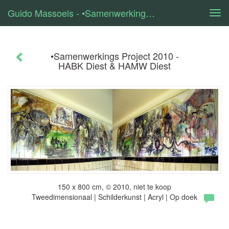
Guido Massoels - •Samenwerkings Project 2010 - HABK Diest & HAMW Diest
Tog
navi
•Samenwerkings Project 2010 -
HABK Diest & HAMW Diest
150 x 800 cm, © 2010, niet te koop
Tweedimensionaal | Schilderkunst | Acryl | Op doek