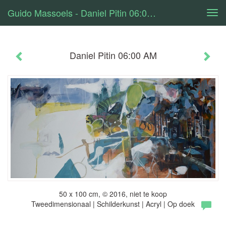
Guido Massoels - Daniel Pitin 06:00 AM
Tog
navi
Daniel Pitin 06:00 AM
50 x 100 cm, © 2016, niet te koop
Tweedimensionaal | Schilderkunst | Acryl | Op doek